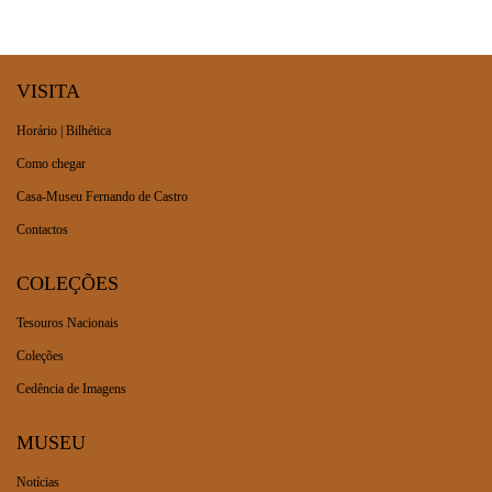
Brevemente
Projetos Colaborativos
VISITA
Horário | Bilhética
Como chegar
Casa-Museu Fernando de Castro
Contactos
COLEÇÕES
Tesouros Nacionais
Coleções
Cedência de Imagens
MUSEU
Notícias