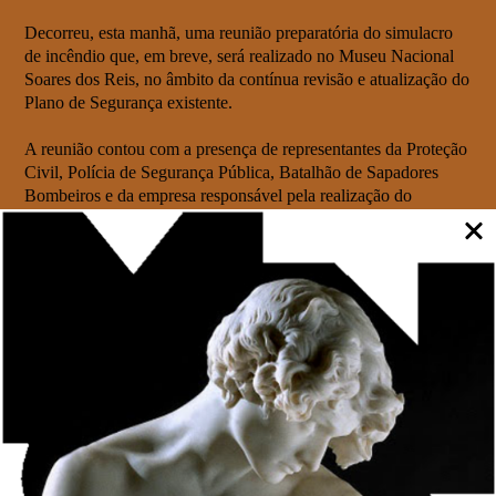
Decorreu, esta manhã, uma reunião preparatória do simulacro
de incêndio que, em breve, será realizado no Museu Nacional
Soares dos Reis, no âmbito da contínua revisão e atualização do
Plano de Segurança existente.
A reunião contou com a presença de representantes da Proteção
Civil, Polícia de Segurança Pública, Batalhão de Sapadores
Bombeiros e da empresa responsável pela realização do
simulacro.
O objetivo do exercício a realizar visa a melhoria da capacidade
de resposta da equipa do Museu a um eventual caso de incêndio
nas instalações do Palácio dos Carrancas, garantindo não só a
evacuação de pessoas, mas também a salvaguarda das obras
que integram o acervo museológico (Simulacro de Intervenção
e Evacuação de Bens Culturais).
A realização destas reuniões permite criar novas sinergias e
cooperações mais estreitas entre o Museu Nacional Soares dos
Reis – enquanto instituição que gere bens culturais – e os