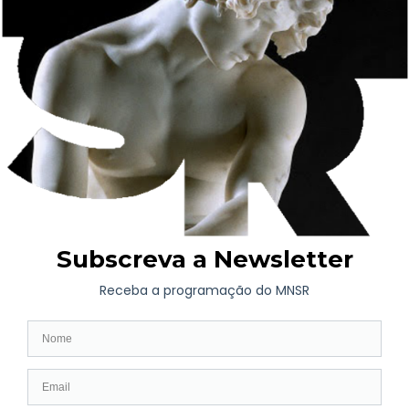
espaço.
Desta parceria resulta, igualmente, a criação do bilhete de utente
e acompanhante do CHUP, com um desconto de 50 por cento
no valor de entrada no Museu, a programação de atividades
para os profissionais do CHUP, com o objetivo de proporcionar
momentos de lazer, de descompressão, estimulantes e
diferenciadores do seu quotidiano, e de atividades educativas
para utentes do serviço de pediatria, prosseguindo objetivos de
humanização e de educação pela arte.
Este projeto tem o apoio mecenático da Fundação Manuel
António da Mota e o apoio institucional do Círculo Dr. José de
Figueiredo – Amigos do MNSR.