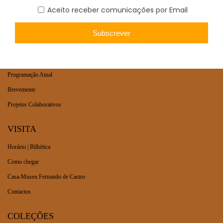
AGENDA
Exposição de Longa Duração
Programação Atual
Brevemente
Projetos Colaborativos
VISITA
Horário | Bilhética
Como chegar
Casa-Museu Fernando de Castro
Contactos
COLEÇÕES