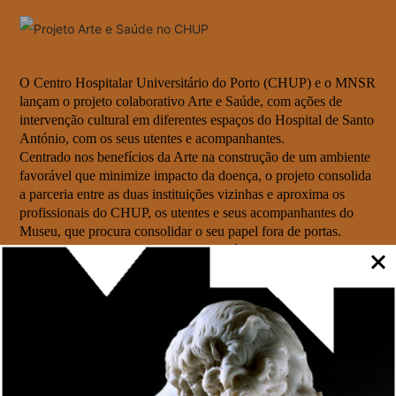
O Centro Hospitalar Universitário do Porto (CHUP) e o MNSR
lançam o projeto colaborativo Arte e Saúde, com ações de
intervenção cultural em diferentes espaços do Hospital de Santo
António, com os seus utentes e acompanhantes.
Centrado nos benefícios da Arte na construção de um ambiente
favorável que minimize impacto da doença, o projeto consolida
a parceria entre as duas instituições vizinhas e aproxima os
profissionais do CHUP, os utentes e seus acompanhantes do
Museu, que procura consolidar o seu papel fora de portas.
Uma das ações materializa-se com o núcleo expositivo
OUTROS LUGARES. Esta ação leva um conjunto de
fotografias de autor com pormenores de pinturas e esculturas de
artistas como António Soares dos Reis, Artur Loureiro, Aurélia
de Souza, Henrique Pousão, José Malhoa, Marques de Oliveira
e Silva Porto, a diferentes espaços do CHUP. Os trabalhos
fotográficos, que ilustram detalhes de peças que transmitem
sensações de relaxamento ou bem-estar, procuram humanizar o