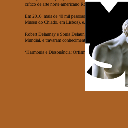
crítico de arte norte-americano Robert Loescher, “um do
Em 2016, mais de 40 mil pessoas visitaram a exposição 
Museu do Chiado, em Lisboa), e, no mesmo ano, no Grand 
Robert Delaunay e Sonia Delaunay – um casal de artista
Mundial, e travaram conhecimento com os artistas port
‘Harmonia e Dissonância: Orfismo em Paris, 1910-1930’