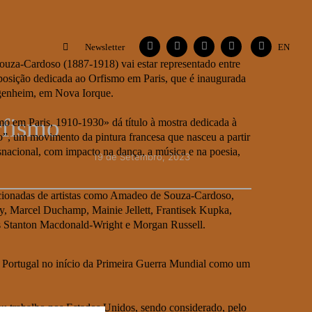
Facebook
Instagram
Vimeo
Contactos
Flickr
Newsletter
EN
ouza-Cardoso (1887-1918) vai estar representado entre
osição dedicada ao Orfismo em Paris, que é inaugurada
enheim, em Nova Iorque.
rfismo
o em Paris, 1910-1930» dá título à mostra dedicada à
mo”, um movimento da pintura francesa que nasceu a partir
snacional, com impacto na dança, a música e na poesia,
19 de Setembro, 2023
lecionadas de artistas como Amadeo de Souza-Cardoso,
, Marcel Duchamp, Mainie Jellett, Frantisek Kupka,
tas Stanton Macdonald-Wright e Morgan Russell.
 a Portugal no início da Primeira Guerra Mundial como um
eu trabalho nos Estados Unidos, sendo considerado, pelo