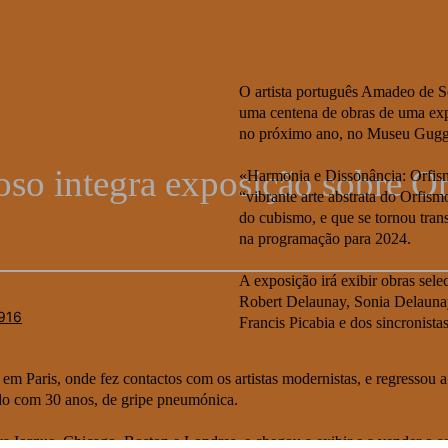
u
O artista português Amadeo de S
uma centena de obras de uma exp
no próximo ano, no Museu Gugg
o integra exposição sobre O
«Harmonia e Dissonância: Orfism
“vibrante arte abstrata do Orfis
do cubismo, e que se tornou tran
na programação para 2024.
A exposição irá exibir obras se
Robert Delaunay, Sonia Delaunay
Francis Picabia e dos sincronis
m Paris, onde fez contactos com os artistas modernistas, e regressou
do com 30 anos, de gripe pneumónica.
va Iorque, Chicago, Boston e Londres, e chegou a exibir e a vender o s