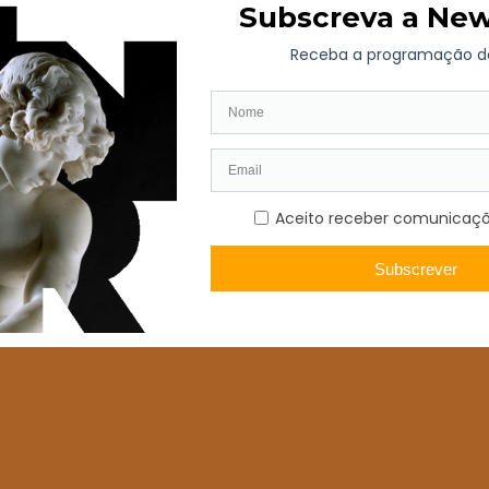
s segredos mais bem guardados do início da arte moderna”.
(na imagem) dedicada a
Amadeo de Souza-Cardoso no Museu Nacional 
Palais, em Paris, uma outra exposição reuniu cerca de 250 obras em pi
s que se destacou no impulsionamento do Orfismo – viveram cerca de u
ugueses Amadeo de Souza-Cardoso e Almada Negreiros, de quem se tor
 vai estar patente no Museu Guggenheim, em Nova Iorque, de 08 de n