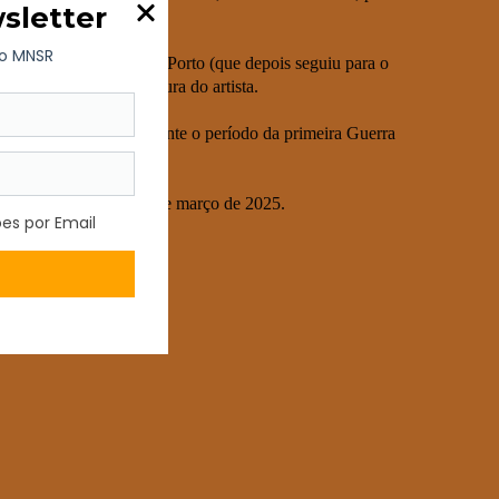
de Soares dos Reis
, no Porto (que depois seguiu para o
ntura, desenho e gravura do artista.
m ano em Portugal durante o período da primeira Guerra
naram amigos.
ovembro de 2024 a 09 de março de 2025.