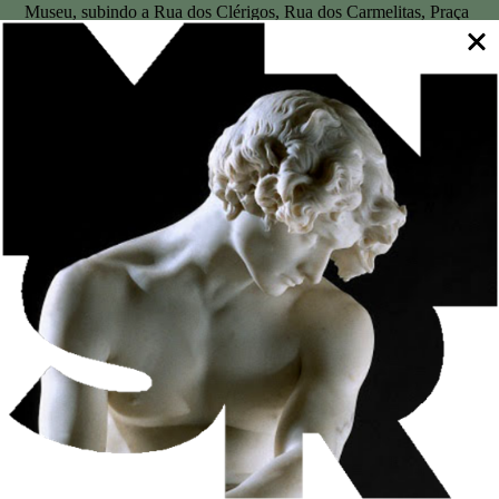
Museu, subindo a Rua dos Clérigos, Rua dos Carmelitas, Praça
Gomes Teixeira, Largo Professor Abel Salazar, Jardim do
Carregal e Rua D. Manuel II. Se preferir, terá disponível
qualquer linha da STCP com paragem na Avenida dos Aliados
em direção ao Palácio de Cristal.
Autocarros
Dependendo do local da cidade existem várias linhas do STCP
que têm paragem perto do museu (200, 207, 302 300,601, 602,
507, 501, 201).
.
Programe a sua viagem aqui
Metro
De momento, as estações de Metro mais próximas do Museu
são as estações Carolina Michaelis [linhas A, B, C, E, F] e
estação de S. Bento [linha D], ambas a uma distância de 20
minutos a pé.
Programe a sua viagem aqui.
Estacionamento