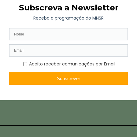
O Museu não possui estacionamento próprio mas nas
imediações existem diversos parques de estacionamento. Os
autocarros escolares podem parar em frente ao museu o tempo
suficiente para a saída dos passageiros, mas não podem
permanecer. Para evitar confusões deverá ser combinada com o
motorista a hora para recolha dos passageiros.
Link para o Google Maps