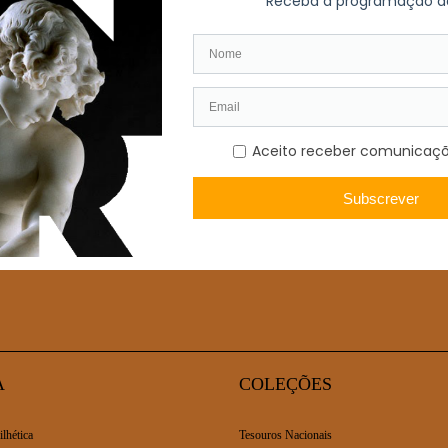
va.
rio às quintas-feiras, entre as 18h00 e as 20h00, com entrada gratuita
A
COLEÇÕES
ilhética
Tesouros Nacionais