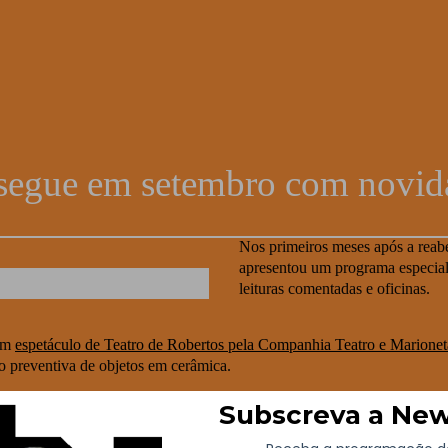
u
ssegue em setembro com novid
Nos primeiros meses após a reab
apresentou um programa especial 
leituras comentadas e oficinas.
 um
espetáculo de Teatro de Robertos pela Companhia Teatro e Marione
 preventiva de objetos em cerâmica.
lo da exposição temporária
Portreto de la Animo Art Brut Etc.
, uma mo
Nacional Soares dos Reis com os da Coleção Treger Saint Silvestre, uma