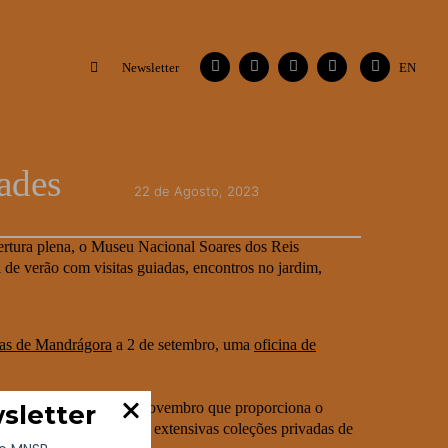
Facebook
Instagram
Vimeo
Contactos
Flickr
Newsletter
EN
ades
22 de Agosto, 2023
ertura plena, o Museu Nacional Soares dos Reis
de verão com visitas guiadas, encontros no jardim,
tas de Mandrágora
a 2 de setembro, uma
oficina de
stra patente até 12 de novembro que proporciona o
 das mais importantes e extensivas coleções privadas de