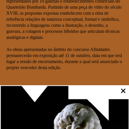
representados por 19 galerias e estabelecimentos comerciais do
Quarteirão Bombarda. Partindo de uma peça de vidro do século
XVIII, as propostas expostas estabelecem com a obra de
referência relações de natureza conceptual, formal e simbólica,
recorrendo a linguagens como a ilustração, o desenho, a
gravura, a colagem e processos híbridos que articulam técnicas
analógicas e digitais.
As obras apresentadas no âmbito do concurso Afinidades
permanecerão em exposição até 11 de outubro, data em que terá
lugar a sessão de encerramento, durante a qual será anunciado o
projeto vencedor desta edição.
Distinguido pela Associação Portuguesa de Museologia com
uma Menção Honrosa na categoria Parceria, o programa
Afinidades
inscreve-se na estratégia de proximidade e
envolvimento comunitário que o Museu Nacional Soares dos