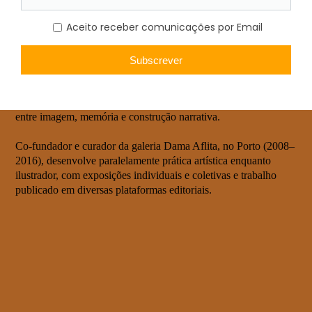
Professor Auxiliar no Departamento de Design da FBAUP.
Investigador Integrado do Instituto de Investigação em Design,
Media e Cultura (ID+) e Investigador Colaborador do Instituto
de Investigação em Arte, Design e Sociedade (i2ADS). A sua
investigação centra-se nas narrativas ilustradas e na
comunicação visual a partir da ilustração, explorando relações
entre imagem, memória e construção narrativa.
Co-fundador e curador da galeria Dama Aflita, no Porto (2008–
2016), desenvolve paralelamente prática artística enquanto
ilustrador, com exposições individuais e coletivas e trabalho
publicado em diversas plataformas editoriais.