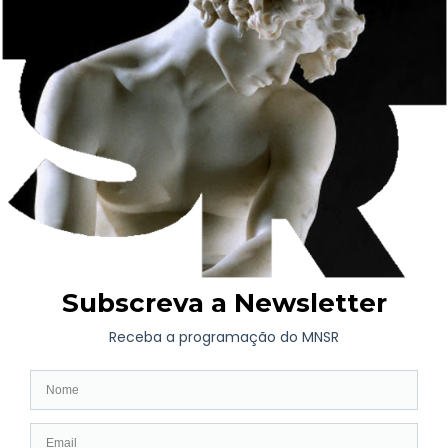
Reis tem vindo a desenvolver junto da sua envolvente
territorial, promovendo uma relação de maior conhecimento,
participação e pertença entre o Museu e as comunidades
vizinhas.
Neste contexto, a parceria com o Quarteirão Bombarda assume
particular relevância, potenciando o diálogo entre as coleções e
a história do MNSR e a dinâmica criativa contemporânea deste
território cultural da cidade.
Concebido como um ciclo de cinco edições temáticas, o
programa integra exposições, oficinas e conversas que
exploram pontos de contacto, afinidade e convergência entre o
património do Museu e as práticas artísticas e culturais da
comunidade de Bombarda, afirmando o MNSR como um
espaço de encontro, experimentação e criação partilhada.
Sobre Júlio Dolbeth
Júlio Dolbeth é doutorado em Arte e Design, na área da
Ilustração, pela Faculdade de Belas Artes da Universidade do
Porto (FBAUP), onde concluiu também o Mestrado em Arte
Multimédia e a licenciatura em Design de Comunicação. É