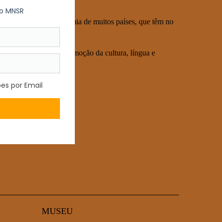
ia vital para a economia de muitos países, que têm no
ortância fulcral na promoção da cultura, língua e
MUSEU