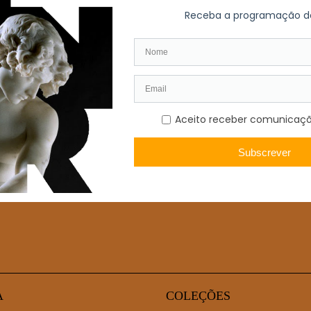
, de acordo com o Turismo da ONU, este setor assume-se de importânc
envolvimento económico.
nto, o turismo não só apresenta benefícios económicos, como assume imp
A
COLEÇÕES