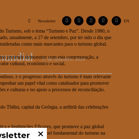
Facebook
Instagram
Vimeo
Contactos
Flickr
Newsletter
EN
 do Turismo, sob o tema “Turismo e Paz”. Desde 1980, o
do, anualmente, a 27 de setembro, por ter sido o dia que
onsideradas como mais marcantes para o turismo global.
mundial
mo pretende demonstrar com esta comemoração, a
27 de Setembro, 2024
alor cultural, económico e social.
ntínuo, e o progresso através do turismo é mais relevante
mpenhar um papel vital como catalisador para promover
es e culturas e no apoio a processos de reconciliação.
bilisi, capital da Geórgia, a anfitriã das celebrações
a e Instituições Eficazes, que promove a paz global
assim, refletir sobre o papel fundamental do turismo na