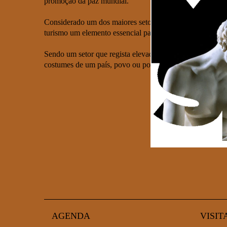
promoção da paz mundial.
Considerado um dos maiores setores económicos do mundo
turismo um elemento essencial para o crescimento e des
Sendo um setor que regista elevados índices de crescime
costumes de um país, povo ou população.
AGENDA
VISIT