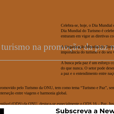
u
Celebra-se, hoje, o Dia Mundial
Dia Mundial do Turismo é celebra
entraram em vigor as diretivas c
 turismo na promoção da paz 
A Organização Mundial do Turis
importância do turismo e do seu v
A busca pela paz é um esforço co
do que nunca. O setor pode dese
a paz e o entendimento entre naçõ
promovido pelo Turismo da ONU, tem como tema “Turismo e Paz”, sendo T
terseção entre viagens e harmonia global.
tável (ODS) da ONU, destaca-se especialmente o ODS 16 – Paz, Justiç
 compreensão intercultural e da cooperação internacional. Pretende-se, 