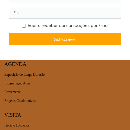
AGENDA
Exposição de Longa Duração
Programação Atual
Brevemente
Projetos Colaborativos
VISITA
Horário | Bilhética