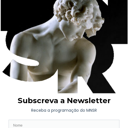
Concebido em Roma, em 1872, e inspirado no poema
Tristezas
do Desterro
, de Alexandre Herculano,
O Desterrado
transcende a representação individual para assumir uma
dimensão universal, tornando-se uma poderosa imagem da
saudade, da solidão e da nostalgia de um lugar – físico ou
emocional – que se perdeu ou permanece distante.
Que uma obra criada no século XIX continue a servir de
referência para pensar os desafios e inquietações do presente
constitui testemunho da sua extraordinária força simbólica e
artística. No Museu Nacional Soares dos Reis,
O Desterrado
permanece, assim, não apenas como uma das obras maiores da
escultura portuguesa, mas também como uma presença viva,
capaz de suscitar novas interpretações e de convocar, geração
após geração, uma reflexão sobre a experiência humana do
desterro e da pertença.