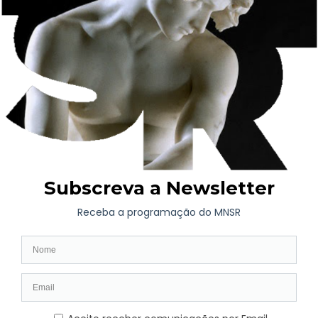
Educação devem caminhar em conjunto, respondendo aos
desafios do presente e do futuro. Cabe aos museus criar e
avançar com instrumentos e metodologias sólidas para
incrementar a mediação com a sociedade, não só de dentro para
fora, como e sobretudo de fora para dentro, assumindo-se como
lugares de efetiva participação cultural, social e cívica. Tudo
isto só é possível obviamente mediante a existência de equipas
de profissionais qualificados nos museus, criando-se para tal
efetivas políticas de formação, recrutamento, valorização das
carreiras.
Nos últimos anos, o Museu Nacional Soares dos Reis tem
vindo paulatinamente a sedimentar, com sucesso, o caminho da
diversificação dos seus públicos e da sua abertura às
comunidades, transformando-se, cada vez mais, num espaço
plural, de diálogo, de partilha e de inclusão, promovendo a
criatividade, a participação crítica e o bem-estar de públicos,
cada vez mais alargados. Este esforço de transformação num
Museu de Pessoas, por Pessoas para Pessoas
ganha forma,
entre outras, em renovados e atualizados programas expositivos,
na promoção de atividades de mediação e numa sólida política