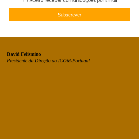
de valorização das acessibilidades, nas suas múltiplas vertentes.
Que o vasto programa de atividades, pensado para este Dia
Internacional e esta Noite dos Museus no Museu Nacional dos
Soares dos Reis, com palestras, conversas, visitas e oficinas,
seja muito participado, nomeadamente por aqueles que ainda
não o conhecem.
David Felismino
Presidente da Direção do ICOM-Portugal