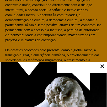
encontro e união, contribuindo diretamente para o diálogo
intercultural, a coesão social, a saúde e o bem-estar das
comunidades locais. A abertura às comunidades, a
democratização da cultura, a democracia cultural, a cidadania
participativa só são e serão possível através de um compromisso
permanente com o acesso e a inclusão, a partilha de autoridade
e a permeabilidade à contemporaneidade, materializados em
projetos e iniciativas de cocriação.
Os desafios colocados pelo presente, como a globalização, a
transição digital, a emergência climática, o envelhecimento das
sociedades, os fenómenos migratórios, o crescimento e a
afirmação de discursos e ideologias segregadores, pondo em
causa valores e práticas democráticas há muito adquiridos,
impelem os museus a um compromisso ainda maior, do ponto
de vista social, com as comunidades que os rodeiam.
Em suma, cabe aos museus enfrentar e abraçar os importantes
desafios colocados por públicos cada vez mais diversificados e
exigentes, e pelas necessidades e requisitos cada vez mais
prementes da participação social e cultural. Investigação e