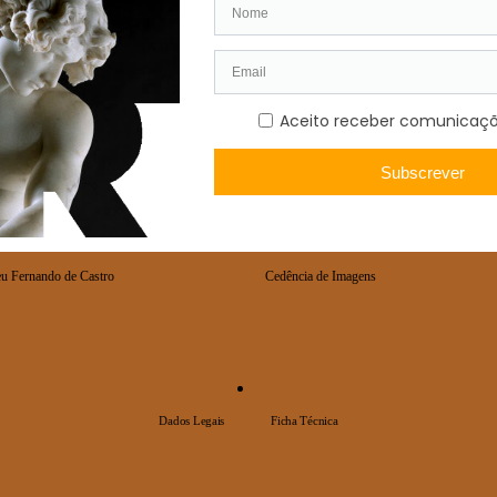
A
COLEÇÕES
ilhética
Tesouros Nacionais
ar
Coleções
u Fernando de Castro
Cedência de Imagens
Dados Legais
Ficha Técnica