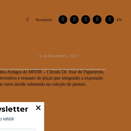
Facebook
Instagram
Vimeo
Contactos
Flickr
Newsletter
EN
5 de Novembro, 2021
os Amigos do MNSR – Círculo Dr. José de Figueiredo,
ventiva e restauro de peças que integrarão a exposição
 curso incide sobretudo na coleção de pintura.