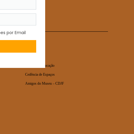
MUSEU
Notícias
Serviço de Educação
Cedência de Espaços
Amigos do Museu – CDJF