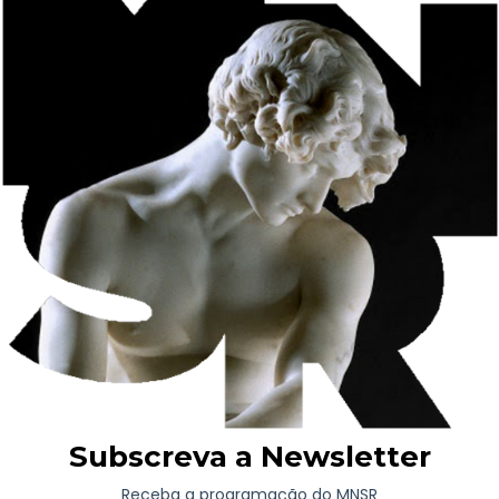
Análise orientada das obras, com enfoque na dimensão estética
e social.
As mãos que fazem a História: Os ofícios tradicionais
Oficinas práticas conduzidas por artesãos e mestres locais,
proporcionando contacto direto com os ofícios representados
nas obras.
Cada participante terá, assim, oportunidade de experienciar que
a arte não vive apenas nos museus, mas também no gesto
preciso da rendilheira, nas mãos do oleiro e do cesteiro, e na
agulha da bordadeira – reconhecendo o passado como matéria-
prima para inovar o futuro.
Dirigido à comunidade em geral e com um calendário que
prevê a realização de uma Oficina Cruzada por trimestre, a
primeira proposta, agendada para o dia 28 março, pelas 15h00,
será dedicada às
Rendas de Bilros
, sendo esta uma oficina
desenvolvida com a colaboração da
Associação para Defesa do
Artesanato e Património de Vila do Conde
.
Cronograma