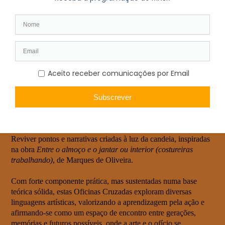
1.º Trimestre | março – A Renda de Bilros
Exploração da precisão e atenção retratadas em cenas de
interior, a partir da obra
Interior – rapariga a fazer renda de
bilros
, de Sofia de Souza.
2.º Trimestre | junho – A Olaria
Modelagem do barro numa ligação entre tradição e
contemporaneidade, inspirada na obra
Louças de Barcelos
, de
Eduardo Viana.
3.º Trimestre | setembro – A Cestaria
Entrelaçar resistência e delicadeza, entre tradição e
modernidade, a partir da obra
A Filha dos Condes de Almedina
,
de António Soares dos Reis.
4.º Trimestre | dezembro – O Bordado
Reviver pontos e narrativas criadas à luz da candeia, inspiradas
na obra
Entre o almoço e o jantar ou interior (costureiras
trabalhando)
, de Marques de Oliveira.
Com forte componente prática, mas sustentadas numa base
teórica sólida, estas Oficinas Cruzadas exploram diversas
linguagens artísticas, valorizando a aprendizagem pela ação e
afirmando-se como um espaço de encontro entre gerações,
memórias e futuros possíveis, onde a arte e o ofício se