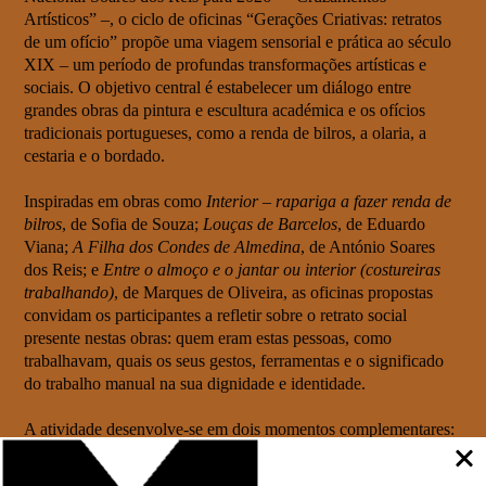
Artísticos” –, o ciclo de oficinas “Gerações Criativas: retratos
de um ofício” propõe uma viagem sensorial e prática ao século
XIX – um período de profundas transformações artísticas e
sociais. O objetivo central é estabelecer um diálogo entre
grandes obras da pintura e escultura académica e os ofícios
tradicionais portugueses, como a renda de bilros, a olaria, a
cestaria e o bordado.
Inspiradas em obras como
Interior – rapariga a fazer renda de
bilros
, de Sofia de Souza;
Louças de Barcelos
, de Eduardo
Viana;
A Filha dos Condes de Almedina
, de António Soares
dos Reis; e
Entre o almoço e o jantar ou interior (costureiras
trabalhando)
, de Marques de Oliveira, as oficinas propostas
convidam os participantes a refletir sobre o retrato social
presente nestas obras: quem eram estas pessoas, como
trabalhavam, quais os seus gestos, ferramentas e o significado
do trabalho manual na sua dignidade e identidade.
A atividade desenvolve-se em dois momentos complementares:
A Janela para o Mundo: A Arte do Século XIX