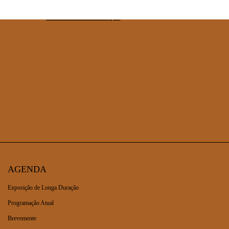
2026, na Reitoria da Universidade do Porto, estão disponíveis
através do
formulário de inscrição
.
AGENDA
Exposição de Longa Duração
Programação Atual
Brevemente