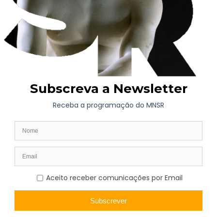
colaboração entre instituições culturais, académicas e de saúde,
com o objetivo de promover o acesso à cultura como fator de
bem-estar, inclusão social e cidadania. Para o Museu, esta
integração consolida um compromisso já assumido: contribuir
ativamente para estratégias que reconhecem a cultura como
direito de todos e como motor de qualidade de vida.
A realização do 3.º Encontro Nacional de Prescrição Cultural
surge, assim, como mais uma etapa na afirmação deste
movimento em Portugal. Mais do que um encontro técnico ou
académico, a iniciativa representa um espaço de partilha de
práticas, avaliação de experiências e construção de novas
formas de cooperação entre cultura e saúde.
Com esta participação, o Museu renova a sua disponibilidade
para continuar a colaborar no desenvolvimento de respostas
inovadoras, inclusivas e territorialmente enraizadas, reforçando
a ideia de que a cultura pode, e deve, ocupar um lugar essencial
nas políticas de saúde, educação e comunidade.
As inscrições para o encontro, a realizar no dia 2 de junho de