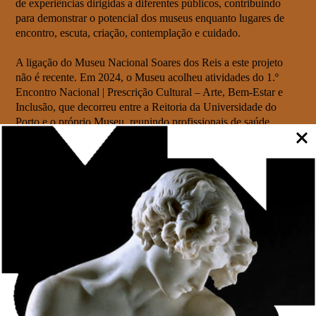
de experiências dirigidas a diferentes públicos, contribuindo
para demonstrar o potencial dos museus enquanto lugares de
encontro, escuta, criação, contemplação e cuidado.
A ligação do Museu Nacional Soares dos Reis a este projeto
não é recente. Em 2024, o Museu acolheu atividades do 1.º
Encontro Nacional | Prescrição Cultural – Arte, Bem-Estar e
Inclusão, que decorreu entre a Reitoria da Universidade do
Porto e o próprio Museu, reunindo profissionais de saúde,
mediadores culturais, investigadores, estudantes e
representantes da sociedade civil para refletir sobre a relação
entre arte, saúde e bem-estar. O programa incluiu oficinas e
experiências práticas no espaço museológico, procurando
responder a questões como o papel da arte na formação dos
profissionais de saúde e a forma como os museus podem tornar-
se espaços de bem-estar.
Este envolvimento ganha particular relevância no âmbito do
Consórcio Regional para a Prescrição Cultural no Norte de
Portugal, formalizado em 2025, do qual o Museu Nacional
Soares dos Reis é uma das entidades parceiras. A formalização
deste consórcio representa um passo significativo no reforço da