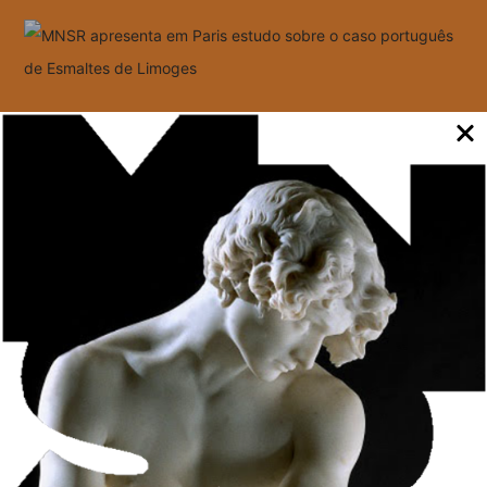
No âmbito das jornadas dedicadas aos esmaltes medievais, e
coorganizadas pelo Institut national d’histoire de l’art e pelo
Museu do Louvre, o MNSR apresenta em Paris o estudo sobre
a presença em Portugal de esmaltes artísticos medievais de
Limoges. No encontro, Ana Paula Machado, gestora de coleção
do MNSR, partilha com diferentes investigadores internacionais
estudos sobre como se realizava o comércio destas peças, como
foram preservadas e como se tornaram peças de coleções
particulares dispersas em todo o país. Importantes exemplares
dos esmaltes de Limoges chegaram já no final do século XIX e
início do século XX às coleções dos museus.