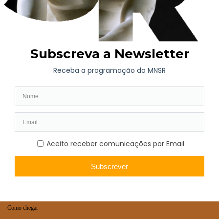
AGENDA
Exposição de Longa Duração
Programação Atual
Brevemente
Projetos Colaborativos
VISITA
Horário | Bilhética
Como chegar