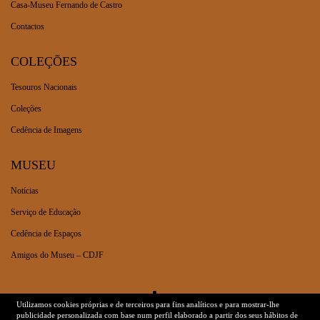
Casa-Museu Fernando de Castro
Contactos
COLEÇÕES
Tesouros Nacionais
Coleções
Cedência de Imagens
MUSEU
Notícias
Serviço de Educação
Cedência de Espaços
Amigos do Museu – CDJF
Utilizamos cookies próprias e de terceiros para fins analíticos e para mostrar-lhe
Dados Legais
Ficha Técnica
publicidade personalizada com base num perfil elaborado a partir dos seus hábitos de