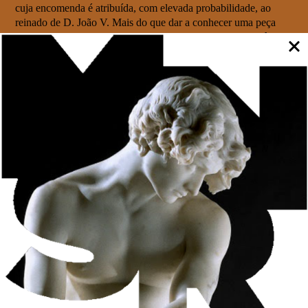
cuja encomenda é atribuída, com elevada probabilidade, ao
reinado de D. João V. Mais do que dar a conhecer uma peça
singular, a publicação procura contextualizar a sua importância
histórica, artística e patrimonial, enquadrando-a no universo das
artes decorativas portuguesas e da produção setecentista.
A obra divide-se em duas partes complementares. A primeira
reúne contributos de sete especialistas – António Filipe
Pimentel, José de Monterroso Teixeira, Rui Galopim de
Carvalho, Sílvia Ferreira, Teresa Leonor M. Vale, Hugo Miguel
Crespo e Teresa Peralta – que oferecem uma leitura histórica e
artística do contexto em que o conjunto foi concebido.
A segunda parte apresenta uma investigação aprofundada
conduzida por Hugo Miguel Crespo, enriquecida por um estudo
analítico de Isabel Tissot e Marta Manso. O trabalho inclui
análises científicas por microfluorescência de raios-X aos