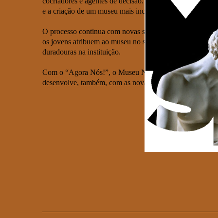
cocriadores e agentes de decisão. Mais do que um program
e a criação de um museu mais inclusivo, experimental e 
O processo continua com novas sessões de trabalho, inclui
os jovens atribuem ao museu no século XXI. Este percurs
duradouras na instituição.
Com o “Agora Nós!”, o Museu Nacional Soares dos Reis d
desenvolve, também, com as novas gerações.