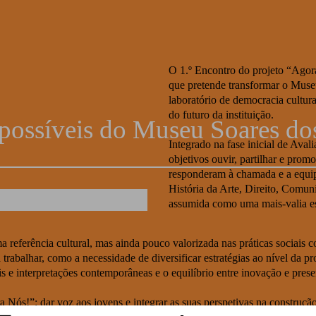
u
O 1.º Encontro do projeto “Agor
que pretende transformar o Mus
laboratório de democracia cultura
do futuro da instituição.
possíveis do Museu Soares do
Integrado na fase inicial de Aval
objetivos ouvir, partilhar e prom
responderam à chamada e a equip
História da Arte, Direito, Comun
assumida como uma mais-valia est
 referência cultural, mas ainda pouco valorizada nas práticas sociais 
 a trabalhar, como a necessidade de diversificar estratégias ao nível d
is e interpretações contemporâneas e o equilíbrio entre inovação e prese
ra Nós!”: dar voz aos jovens e integrar as suas perspetivas na constr