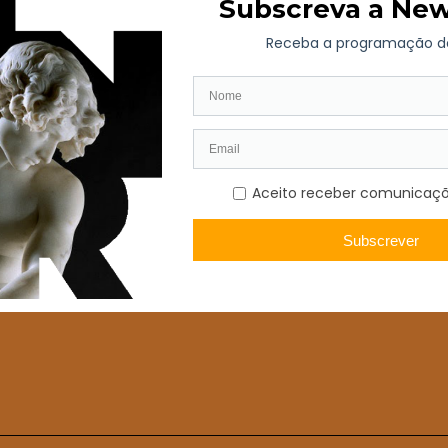
a participativo, a iniciativa afirma-se como um modelo de democracia 
conectado com a sociedade.
ndo visitas às reservas e à exposição de longa duração, seguidas de deb
o culminará em fases de cocriação e implementação, garantindo que as
á um passo decisivo para se afirmar como um espaço vivo, participativ