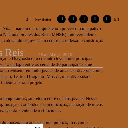
Facebook
Instagram
Vimeo
Contactos
Flickr
Newsletter
EN
a Nós!” marcou o arranque de um processo participativo
eu Nacional Soares dos Reis (MNSR) num verdadeiro
l, colocando os jovens no centro da reflexão e construção
s Reis
26 de Março, 2026
iação e Diagnóstico, o encontro teve como principais
over o diálogo entre os cerca de 30 participantes que
a do Museu, reunindo jovens de áreas tão diversas como
icação, Teatro, Design ou Música, uma diversidade
ratégica para o projeto.
contemporâneas, sobretudo entre os mais jovens. Nesse
a programação, conteúdos e comunicação; a criação de novas
rvação da identidade institucional.
ução do museu, não apenas como público, mas como