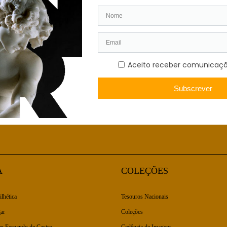
A
COLEÇÕES
ilhética
Tesouros Nacionais
ar
Coleções
u Fernando de Castro
Cedência de Imagens