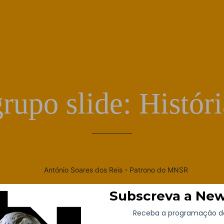
u
grupo slide:
Históri