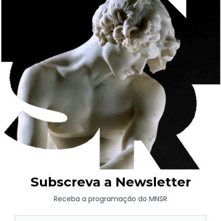
Lembranças especiais marcam a vida das pessoas. Essas
lembranças, que eternizam momentos e experiências,
materializam-se sob formas diversas: um desenho, uma
fotografia, uma carta ou um cartão. São lembranças que
carregam um significado especial e, por isso, são guardados
religiosamente. Nesta oficina, colecionamos memórias com a
produção de um scrapbook. Participe!
Uma mão cheia de objetos
22 outubro (domingo), 10h30-12h30
Público | Famílias com crianças e jovens dos 6 aos 16 anos
Valor | 2 Euros
Oficina orientada pelo Serviço de Educação / Paula Azeredo
Entre pintura, escultura e artes decorativas da exposição de
longa duração, apuramos o “olho de lince” mas também o
pensar e sentir o que se não vê. Somos desafiados a descobrir
pormenores e a conhecer histórias, técnicas, formas, funções,
usos e significados. E tudo vai ficar registado na construção de
um móbil. Participe em família!