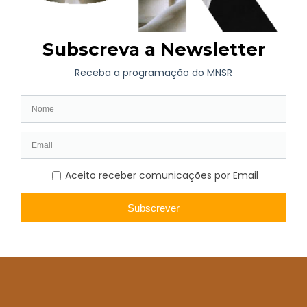
MNSR” de promover novas leituras sobre as coleções
nacionais, estimulando o diálogo entre obras, espaços e
contextos museológicos. A iniciativa reforça igualmente a
colaboração entre os dois museus nacionais, assegurando que o
património do MNAA continua acessível ao público durante o
período de encerramento da instituição lisboeta.
Ao longo de 2026, o programa tem afirmado o Museu Nacional
Soares dos Reis como um espaço privilegiado para a circulação
de coleções, para o desenvolvimento de novas perspetivas
curatoriais e para o aprofundamento da missão pública dos
museus enquanto lugares de conhecimento, investigação e
fruição cultural.