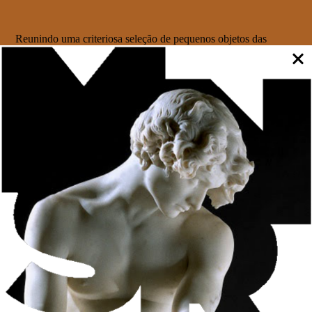
Reunindo uma criteriosa seleção de pequenos objetos das
coleções do MNAA, como modelos de microarquitetura,
mobiliário, livros, retratos em miniatura,
netsukes
, joias, caixas e
relógios de bolso, a exposição evidencia o extraordinário
virtuosismo técnico de artistas e artesãos que, ao longo dos
séculos, exploraram as potencialidades da pequena escala em
diferentes técnicas, estilos e geografias.
Num tempo em que a atenção é frequentemente capturada pela
monumentalidade, esta mostra convida o público a desacelerar,
aproximando-se das obras para uma observação cuidada e
demorada. É nesse encontro íntimo entre o olhar e o objeto que
se revela toda a riqueza de detalhes, a precisão técnica e a
capacidade narrativa destas peças, cuja delicadeza desafia os
limites da perceção.
Depois das exposições “Sequeira: os Estudos Finais” e
“Cavaleiro Faria”, “Close-Up: Uma Questão de Escala” dá
continuidade ao compromisso do programa “MNAA no