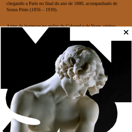
chegando a Paris no final do ano de 1880, acompanhado de
Sousa Pinto (1856 – 1939).
Antes de ingressar no atelier de Cabanel e de Yvon, visitou
galerias de arte e museus tanto em Paris, como em Madrid.
Neste ano, muda-se para Roma, onde aluga um atelier e, em
1882, produz significativas obras, também em Nápoles e Capri.
Paisagens de um poético e vibrante cromatismo, em exercícios
de captação de luz, pinturas de género como Cecília, e retratos,
com Senhora Vestida de Preto, realizado já em Paris, revelam a
sua modernidade, invulgar no panorama artístico português.
No final de 1883, já doente, decide regressar a Portugal. A
viagem foi efetuada via Génova, passando por Marselha e
Barcelona, onde pinta “
Cais de Barcelona”
(na imagem ao
lado).
Em março de 1884, poucos dias antes de falecer pinta “
Um