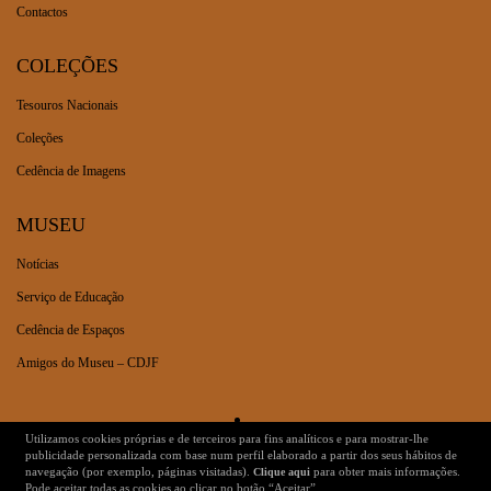
Contactos
COLEÇÕES
Tesouros Nacionais
Coleções
Cedência de Imagens
MUSEU
Notícias
Serviço de Educação
Cedência de Espaços
Amigos do Museu – CDJF
Utilizamos cookies próprias e de terceiros para fins analíticos e para mostrar-lhe
Dados Legais
Ficha Técnica
publicidade personalizada com base num perfil elaborado a partir dos seus hábitos de
navegação (por exemplo, páginas visitadas).
para obter mais informações.
Clique aqui
Pode aceitar todas as cookies ao clicar no botão “Aceitar”