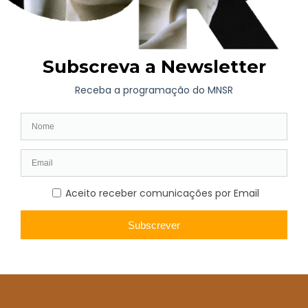
ramo de flores”
(na imagem superior).
A sua obra, que revela o arrojo e o talento do jovem pintor e o
seu interesse absoluto nos valores da pintura em si em
detrimento dos temas ou da narrativa, foi entregue, após a sua
morte prematura, à Academia Portuense de Belas Artes.
Na coleção do Museu Nacional Soares dos Reis, a obra de
Henrique Pousão está fortemente representada com destaque
para as obras “
Casas Brancas de Capri
”, “
Senhora Vestida de
Preto
” e “
Janelas das Persianas Azuis
”, todas classificadas
como tesouros nacionais.