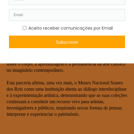
Reconhecido internacionalmente pela forma como desenvolve
projetos enraizados na história e nas especificidades dos lugares
onde intervém, Augustas Serapinas volta a demonstrar, em
Cultura do Corpo: Edição Porto
, a capacidade da arte
contemporânea para reinterpretar o património e criar novas
formas de relação entre os objetos, os espaços e as
comunidades. Nesta edição concebida para o Porto, é
precisamente a coleção de escultura do Museu Nacional Soares
dos Reis que serve de matéria-prima para uma reflexão inédita
sobre o corpo, a aprendizagem e a permanência da arte clássica
no imaginário contemporâneo.
Esta parceria afirma, uma vez mais, o Museu Nacional Soares
dos Reis como uma instituição aberta ao diálogo interdisciplinar
e à experimentação artística, demonstrando que as suas coleções
continuam a constituir um recurso vivo para artistas,
investigadores e públicos, inspirando novas formas de pensar,
interpretar e experienciar o património.