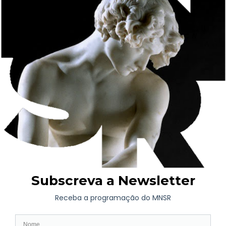
significados a obras que fazem parte do património escultórico
nacional.
A utilização de réplicas da coleção do Museu Nacional Soares
dos Reis evidencia o potencial do património para dialogar com
a criação contemporânea e reforça a missão do Museu de
promover novas leituras sobre as suas coleções. Ao serem
deslocadas do contexto museológico para uma instalação
participativa, estas esculturas revelam a sua capacidade de gerar
novas narrativas e de estabelecer pontes entre diferentes
disciplinas, práticas e públicos.
A colaboração entre o Museu Nacional Soares dos Reis e a
Galeria Municipal do Porto prolonga-se para além do espaço
expositivo. Durante o período da mostra, patente de 11 de julho
a 11 de outubro, o MNSR acolherá uma das obras produzidas
por Augustas Serapinas para este projeto, permitindo aos
visitantes descobrir um dos núcleos da exposição no contexto
do Museu e reforçando o diálogo entre as duas instituições
culturais.