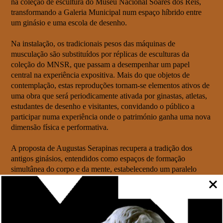
na coleção de escultura do Museu Nacional Soares dos Reis,
transformando a Galeria Municipal num espaço híbrido entre
um ginásio e uma escola de desenho.
Na instalação, os tradicionais pesos das máquinas de
musculação são substituídos por réplicas de esculturas da
coleção do MNSR, que passam a desempenhar um papel
central na experiência expositiva. Mais do que objetos de
contemplação, estas reproduções tornam-se elementos ativos de
uma obra que será periodicamente ativada por ginastas, atletas,
estudantes de desenho e visitantes, convidando o público a
participar numa experiência onde o património ganha uma nova
dimensão física e performativa.
A proposta de Augustas Serapinas recupera a tradição dos
antigos ginásios, entendidos como espaços de formação
simultânea do corpo e da mente, estabelecendo um paralelo
entre o treino físico e a aprendizagem artística. Ao colocar
esculturas clássicas no centro de um ambiente dedicado ao
exercício, o artista reflete sobre a representação do corpo, a
repetição enquanto método de aprendizagem e o papel da cópia
na transmissão do conhecimento artístico, atribuindo novos