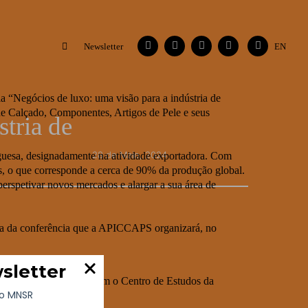
Facebook
Instagram
Vimeo
Contactos
Flickr
Newsletter
EN
a “Negócios de luxo: uma visão para a indústria de
e Calçado, Componentes, Artigos de Pele e seus
tria de
28 de Maio, 2024
guesa, designadamente na atividade exportadora. Com
os, o que corresponde a cerca de 90% da produção global.
 perspetivar novos mercados e alargar a sua área de
tida da conferência que a APICCAPS organizará, no
nal Ernest&Young. Também o Centro de Estudos da