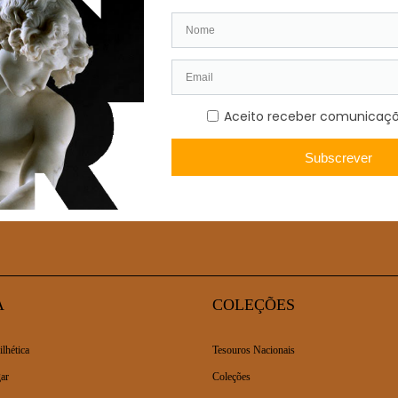
uatro empresas distintas. Ana Maria Vasconcelos, da Belcinto, Fátima 
ócios do futuro’.
A
COLEÇÕES
ilhética
Tesouros Nacionais
ar
Coleções