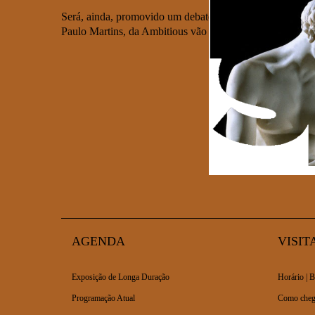
Será, ainda, promovido um debate através da visão de q
Paulo Martins, da Ambitious vão descortinar quais os neg
AGENDA
VISIT
Exposição de Longa Duração
Horário | B
Programação Atual
Como cheg