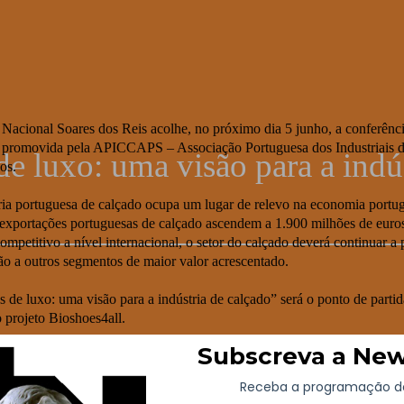
u
acional Soares dos Reis acolhe, no próximo dia 5 junho, a conferênci
 promovida pela APICCAPS – Associação Portuguesa dos Industriais d
e luxo: uma visão para a indús
os.
ria portuguesa de calçado ocupa um lugar de relevo na economia portu
s exportações portuguesas de calçado ascendem a 1.900 milhões de eur
competitivo a nível internacional, o setor do calçado deverá continuar a
ão a outros segmentos de maior valor acrescentado.
 de luxo: uma visão para a indústria de calçado” será o ponto de par
 projeto Bioshoes4all.
bre o Setor de Calçado de Luxo”, da autoria da consultora internacio
hos Mercados: uma nova abordagem”.