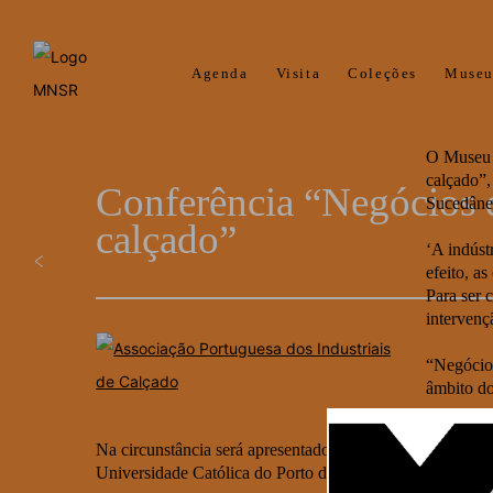
Agenda
Visita
Coleções
Muse
O Museu N
calçado”,
Conferência “Negócios d
Sucedâne
calçado”
‘A indúst
efeito, a
Para ser 
intervenç
“Negócios
âmbito do
Na circunstância será apresentado o “Caso de Estudo so
Universidade Católica do Porto detalhará “Novos e Vel