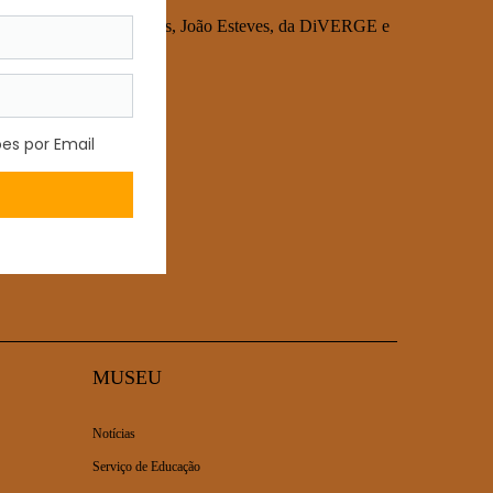
Oliveira, da Mariano Shoes, João Esteves, da DiVERGE e
MUSEU
Notícias
Serviço de Educação