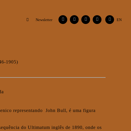
Facebook
Instagram
Vimeo
Contactos
Flickr
Newsletter
EN
846-1905)
da
penico representando John Bull, é uma figura
nsequência do Ultimatum inglês de 1890, onde os