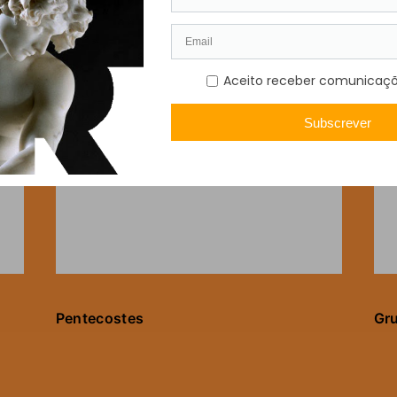
Pentecostes
Gru