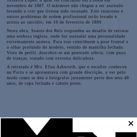
Teixeira Lopes, o qual foi concluído em Lisboa em
novembro de 1887. O mármore não chegou a ser assinado
levando a crer que tivesse sido recusado. Este insucesso e
outros problemas de ordem profissional terão levado o
artista ao suicídio, em 16 de fevereiro de 1889.
Nesta obra, Soares dos Reis respondeu ao desafio de retratar
uma senhora inglesa, onde fez assinalar uma personalidade
extremamente austera. Para isso contribuem a pose frontal e
o olhar profundo do modelo, vestido de mantilha fechada.
Visto de perfil, descobre-se um penteado sóbrio, com puxo
de tranças, tratado com extrema delicadeza.
A retratada é Mrs. Elisa Ashworth, que o escultor conheceu
no Porto e se apresentava com grande discrição, a ver pelo
modo como se deu a fotografar justamente perto dos seus 48
anos, de capa fechada e cabelo preso.