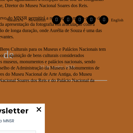
nte, Diretor do Museu Nacional Soares dos Reis.
ervo do MNSR permitirá a realização a médio-prazo de
Facebook
Instagram
Vimeo
Contactos
Flickr
%search%
Newsletter
English
a apresentação da fotografia em articulação com a
ção de longa duração, onde Aurélia de Souza é uma das
evantes.
Bens Culturais para os Museus e Palácios Nacionais tem
a de
r a aquisição de bens culturais considerados
os museus, monumentos e palácios nacionais, sendo
27 de Junho, 2024
onselho de Administração da Museus e Monumentos de
ores do Museu Nacional de Arte Antiga, do Museu
acional Soares dos Reis e do Palácio Nacional da