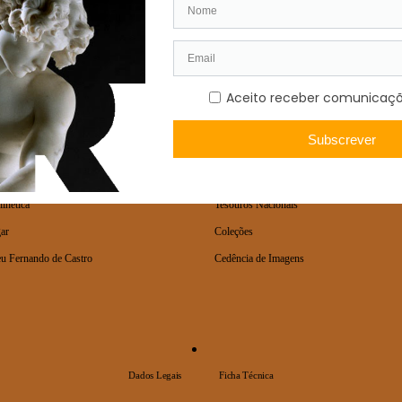
A
COLEÇÕES
ilhética
Tesouros Nacionais
ar
Coleções
u Fernando de Castro
Cedência de Imagens
Dados Legais
Ficha Técnica