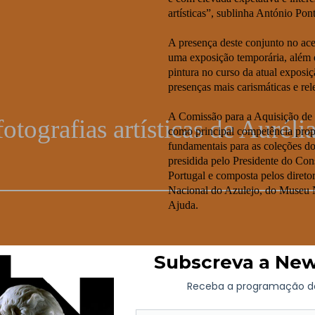
artísticas”, sublinha António Po
A presença deste conjunto no ac
u
uma exposição temporária, além d
pintura no curso da atual exposi
presenças mais carismáticas e rel
A Comissão para a Aquisição de 
otografias artísticas de Auréli
como principal competência propo
fundamentais para as coleções d
presidida pelo Presidente do C
Portugal e composta pelos diret
Nacional do Azulejo, do Museu N
Ajuda.