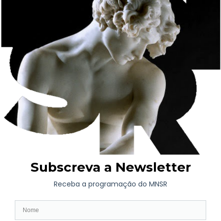
AGENDA
Exposição de Longa Duração
Programação Atual
Brevemente
Projetos Colaborativos
VISITA
Horário | Bilhética
Como chegar