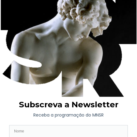
AGENDA
Exposição de Longa Duração
Programação Atual
Brevemente
Projetos Colaborativos
VISITA
Horário | Bilhética
Como chegar