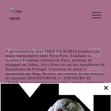
Pintura Amor na
2022-
A apresentação da peça AMOR NA ALDEIA permitirá um
08-31
maior conhecimento sobre Silva Porto. Estudante da
Aldeia
Academia Portuense, bolseiro em Paris, professor de
paisagem em Lisboa, Silva Porto foi um dos introdutores do
2022-
Naturalismo em Portugal. O percurso do pintor é
08-30
apresentado por Hugo Barreira, no contexto da coordenação
da exposição DEPOSITORIUM 3 – ENCONTRO ÀS
CEGAS, mostra temporária que inclui a pintura selecionada
na rubrica A Peça do Mês – Escolha do Público.