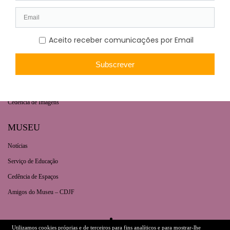
Casa-Museu Fernando de Castro
Contactos
COLEÇÕES
Tesouros Nacionais
Coleções
Cedência de Imagens
MUSEU
Notícias
Serviço de Educação
Cedência de Espaços
Amigos do Museu – CDJF
Utilizamos cookies próprias e de terceiros para fins analíticos e para mostrar-lhe