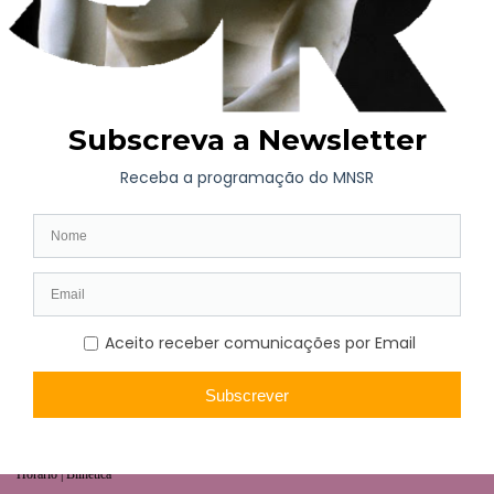
AGENDA
Exposição de Longa Duração
Programação Atual
Brevemente
Projetos Colaborativos
VISITA
Horário | Bilhética