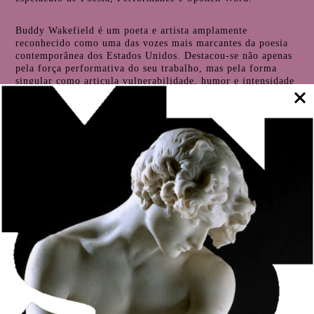
Buddy Wakefield é um poeta e artista amplamente
reconhecido como uma das vozes mais marcantes da poesia
contemporânea dos Estados Unidos. Destacou-se não apenas
pela força performativa do seu trabalho, mas pela forma
singular como articula vulnerabilidade, humor e intensidade
emocional.
A obra de Wakefield situa-se num território híbrido entre a
performance e a literatura, onde o poema não se limita à
palavra escrita, mas ganha corpo na presença, no ritmo e na
entrega. Os seus textos abordam temas como identidade,
trauma, afeto, pertença e transformação, frequentemente
explorados com uma honestidade desarmante que desafia as
convenções do discurso poético tradicional.
Atualmente baseado em Portugal, continua a desenvolver
uma prática artística que cruza escrita, performance e
presença, mantendo um compromisso contínuo com a
exploração da verdade emocional e da experiência humana
através da linguagem.