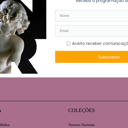
 rubrica A Peça do Mês – A Escolha do Público, a xilogravur
mbro (18h30). Inscrições a decorrer.
A
COLEÇÕES
ilhética
Tesouros Nacionais