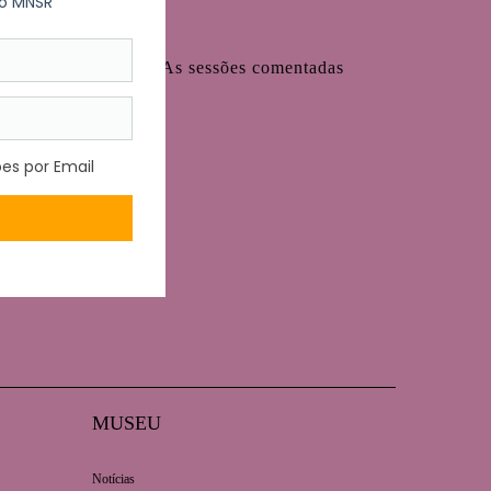
a Mangá de Hokusai. As sessões comentadas
MUSEU
Notícias