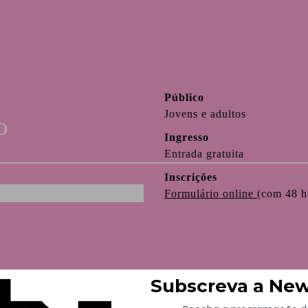
u
Público
Jovens e adultos
o
Ingresso
Entrada gratuita
Inscrições
Formulário online
(com 48 h