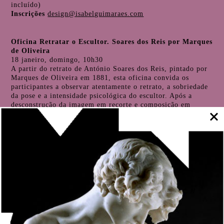
incluído)
Inscrições
design@isabelguimaraes.com
Oficina Retratar o Escultor. Soares dos Reis por Marques
de Oliveira
18 janeiro, domingo, 10h30
A partir do retrato de António Soares dos Reis, pintado por
Marques de Oliveira em 1881, esta oficina convida os
participantes a observar atentamente o retrato, a sobriedade
da pose e a intensidade psicológica do escultor. Após a
desconstrução da imagem em recorte e composição em
cartão, os participantes irão pintar a composição,
explorando a sua própria imaginação e exercitando a
criatividade através da cor e movimento.
Público-alvo
Famílias (crianças a partir dos 7 anos)
Entrada
3 euros por participante
Inscrições
se.mnsr@museusemonumentos.pt
Oficina Entre páginas, a natureza em pausa
25 janeiro, domingo, 10h30
Uma oficina de criação de marcadores de livros para realizar
em família, onde a delicadeza das pinturas de naturezas-
mortas do século XVII encontra a precisão dos herbários.