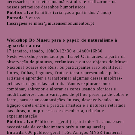
necessário para metermos mãos à obra e realizarmos os
nossos primeiros desenhos humorísticos.
Público-alvo
Famílias (crianças a partir dos 7 anos)
Entrada
3 euros
Inscrições
se.mnsr@museusemonumentos.pt
Workshop Do Museu para o papel: do naturalismo à
aguarela natural
17 janeiro, sábado, 10h00/12h30 e 14h00/16h30
Neste workshop orientado por Isabel Guimarães, a partir da
observação de pinturas, cerâmicas e outros objetos do Museu
Nacional Soares dos Reis, os participantes irão identificar
flores, folhas, legumes, fruta e terra representados pelos
artistas e aprender a transformar algumas dessas matérias-
primas em aguarelas naturais. Vamos explorar como
combinar, sobrepor e alterar as cores usando técnicas e
modificadores, como variações de pH ou presença de cobre e
ferro, para criar composições únicas, desenvolvendo uma
ligação direta entre a prática artística e a natureza retratada
nas obras, num processo de descoberta, criação e
experimentação.
Público-alvo
Público em geral (a partir dos 12 anos e sem
necessidade de conhecimento prévio em aguarela)
Entrada
60€ público geral | 55€ Amigos MNSR (material