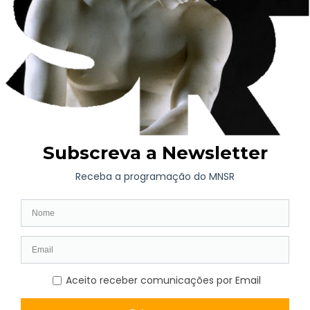
Vamos observar, compor e criar marcadores de livros únicos,
transformando flores, folhas e lembranças, em arte para
acompanhar as próximas leituras.
Público-alvo
Famílias (crianças a partir dos 6 anos)
Entrada
3 euros por participante
Inscrições
se.mnsr@museusemonumentos.pt
Curso Paisagens em Diálogo: a paisagem como
cruzamento
25 janeiro, domingo, 10h00/13h00 e 14h00/17h00
Este curso de aguarela, orientado por Joana Padilha, convida
os participantes a observar a paisagem como um espaço de
cruzamento: entre o olhar contemporâneo e as obras do
passado, entre a prática artística e a leitura do património.
Um encontro calmo com a paisagem, a partir do olhar atento
sobre as aguarelas de Henrique Pousão da coleção do Museu.
Ao longo de um dia de trabalho, observar, experimentar e
pintar acontecem de forma natural, permitindo compreender
como diferentes olhares, tempos e gestos se cruzam na
construção de uma imagem. A aguarela surge aqui como um
espaço de descoberta, onde a paisagem se forma entre a
memória das obras do Museu e a experiência de cada
participante. Sem pressa e com acompanhamento próximo, o