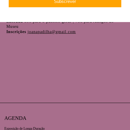
curso convida a explorar a luz, a atmosfera e a sugestão,
valorizando o processo e o prazer de pintar num lugar de
inspiração e silêncio.
Público-alvo
Público geral, a partir dos 9 anos
Entrada
80€ para o público geral | 75€ para Amigos do
Museu
Inscrições
joanapadilha@gmail.com
AGENDA
Exposição de Longa Duração