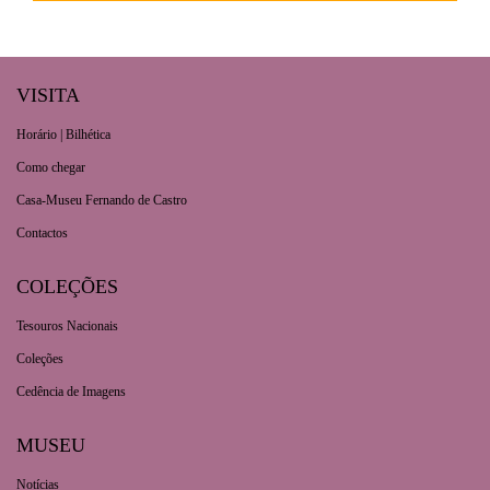
Brevemente
Projetos Colaborativos
VISITA
Horário | Bilhética
Como chegar
Casa-Museu Fernando de Castro
Contactos
COLEÇÕES
Tesouros Nacionais
Coleções
Cedência de Imagens
MUSEU
Notícias