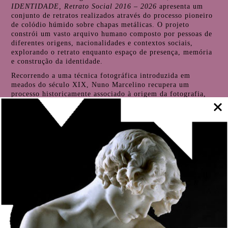
IDENTIDADE, Retrato Social 2016 – 2026
apresenta um
conjunto de retratos realizados através do processo pioneiro
de colódio húmido sobre chapas metálicas. O projeto
constrói um vasto arquivo humano composto por pessoas de
diferentes origens, nacionalidades e contextos sociais,
explorando o retrato enquanto espaço de presença, memória
e construção da identidade.
Recorrendo a uma técnica fotográfica introduzida em
meados do século XIX, Nuno Marcelino recupera um
processo historicamente associado à origem da fotografia,
aproximando a materialidade e a lentidão do processo à
diversidade contemporânea dos sujeitos retratados. Cada
imagem resulta de um encontro singular, onde o tempo de
exposição, a imobilidade e a consciência do ato fotográfico
permanecem inscritos na superfície da imagem.
Em diálogo com a coleção do Museu Nacional Soares dos
Reis, a exposição estabelece relações entre diferentes formas
de representação da figura humana, cruzando retrato
histórico e contemporâneo. Organizados numa extensa
composição visual, os retratos coexistem sem hierarquias,
formando um corpo coletivo onde diferentes tempos, olhares
e presenças se encontram.
Comissariada por Rui Pinheiro, a exposição
IDENTIDADE,