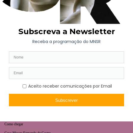
AGENDA
Exposição de Longa Duração
Programação Atual
Brevemente
Projetos Colaborativos
VISITA
Horário | Bilhética
Como chegar