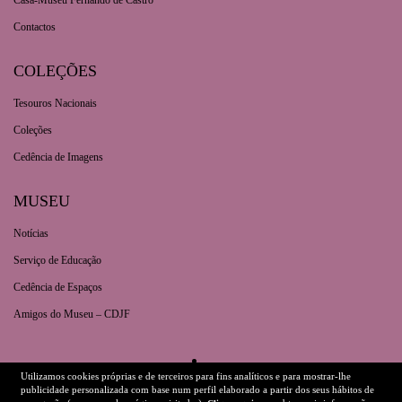
Casa-Museu Fernando de Castro
Contactos
COLEÇÕES
Tesouros Nacionais
Coleções
Cedência de Imagens
MUSEU
Notícias
Serviço de Educação
Cedência de Espaços
Amigos do Museu – CDJF
Utilizamos cookies próprias e de terceiros para fins analíticos e para mostrar-lhe
Dados Legais
Ficha Técnica
publicidade personalizada com base num perfil elaborado a partir dos seus hábitos de