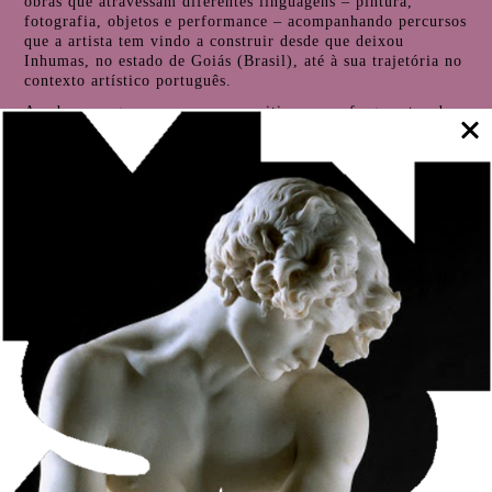
obras que atravessam diferentes linguagens – pintura,
fotografia, objetos e performance – acompanhando percursos
que a artista tem vindo a construir desde que deixou
Inhumas, no estado de Goiás (Brasil), até à sua trajetória no
contexto artístico português.
As obras surgem no espaço expositivo como fragmentos de
uma caminhada marcada pelo deslocamento, pela escuta e
pela construção de vínculos. Entre os núcleos apresentados
destaca-se
Rota Solitária
, série de pequenas pinturas que
evocam paisagens de uma viagem em curso, sugerindo
vestígios de uma travessia ainda em escrita.
A exposição estabelece também diálogos com obras de
artistas convidados, de que são exemplo Anita Malfatti,
Índigo e Tales Frey, bem como com trabalhos do próprio
acervo do Museu Nacional Soares dos Reis, incluindo peças
de Aurélia de Sousa e Alberto Aires de Gouveia, ampliando
as relações entre diferentes tempos e narrativas no espaço
museológico.