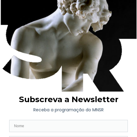
A iniciativa decorre no âmbito do
Programa Arte e Saúde
,
desenvolvido em parceria pelo Museu Nacional Soares dos
Reis e pela Unidade Local de Saúde de Santo António, com
apoio mecenático da Fundação Manuel António da Mota e
cooperação institucional do Círculo Dr. José de Figueiredo –
Amigos do MNSR.
Distinguido com o Prémio Parceria 2024, pela Associação
Portuguesa de Museologia, o Programa tem como
destinatários a comunidade de utentes, acompanhantes,
cuidadores e profissionais de saúde de uma das entidades
mais populosas do território ‘vizinho’ do MNSR, a Unidade
Local de Saúde de Santo António, a qual agrega: Hospital
Santo António, Centro Materno Infantil do Norte Albino
Aroso, Centro de Genética Médica Jacinto de Magalhães,
Centro Integrado de Cirurgia de Ambulatório e Hospital de
Magalhães Lemos.