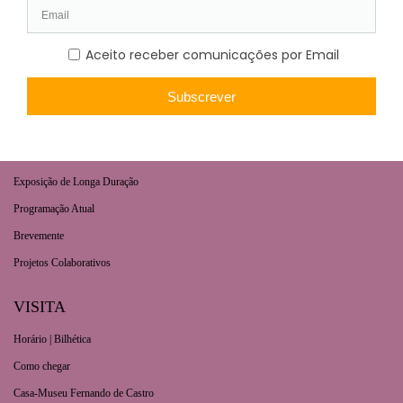
AGENDA
Exposição de Longa Duração
Programação Atual
Brevemente
Projetos Colaborativos
VISITA
Horário | Bilhética
Como chegar
Casa-Museu Fernando de Castro