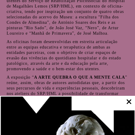
utentes do Serviço de Reabilitação Psicossocial do Hospital
de Magalhães Lemos (SRP/HML), em contexto de oficina-
criativa, tendo por inspiração um conjunto de quatro obras
selecionadas do acervo do Museu: a escultura “Filha dos
Condes de Almedina”, de António Soares dos Reis e as
pinturas “Rio Sado”, de João José Vaz, “Nero”, de Artur
Loureiro e “Manhã de Primavera”, de José Malhoa.
As oficinas foram desenvolvidas em estreita articulação
entre as equipas educativa e terapêutica de ambas as
entidades parceiras, com o objetivo de criar espaços de
evasão das vivências do quotidiano hospitalar e do estado
patológico, através da arte e da educação pela arte,
promovendo a saúde e o bem-estar dos utentes.
A exposição “
A ARTE QUEBRA O QUE A MENTE CALA
”
reúne, assim, obras de autores autodidatas que, a partir dos
seus percursos de vida e experiências pessoais, descobriram
nos ateliers do SRP/HML a possibilidade de transformar
emoção em arte.
Estes autores, distintos nas suas trajetórias, partilham na
criação a força que os aproxima, demonstrando que a
diversidade de cada caminho se traduz numa riqueza
coletiva. São onze vozes, onze olhares, unidos pela vontade
de criar.