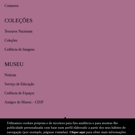
Contactos
COLEÇÕES
Tesouros Nacionais
Coleções
Cedência de Imagens
MUSEU
Notícias
Serviço de Educação
Cedência de Espaços
Amigos do Museu – CDJF
Utilizamos cookies próprias e de terceiros para fins analíticos e para mostrar-lhe
Dados Legais
Ficha Técnica
publicidade personalizada com base num perfil elaborado a partir dos seus hábitos de
navegação (por exemplo, páginas visitadas).
para obter mais informações.
Clique aqui