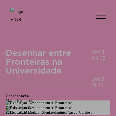
Desenhar entre
2023-
03-19
Fronteiras na
Universidade
2022-
11-17
Coordenação
Mário Bismarck
Comissariado
Paulo Luís Almeida, Sílvia Simões, Vasco Cardoso