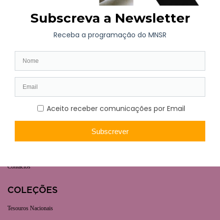
AGENDA
Exposição de Longa Duração
Programação Atual
Brevemente
Projetos Colaborativos
VISITA
Horário | Bilhética
Como chegar
Casa-Museu Fernando de Castro
Contactos
COLEÇÕES
Tesouros Nacionais