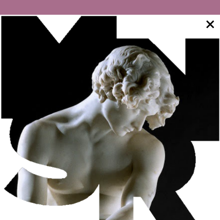
A Faculdade de Belas Artes da Universidade do Porto
(FBAUP) e o MNSR apresentam uma exposição que destaca
o uso do desenho em diferentes faculdades da Universidade
do Porto (UPorto). Parte integrante do
projeto de
investigac?a?o DRAWinU
, a mostra abre com um estudo de
anatomia trabalhado por António Soares dos Reis no século
XIX e integra uma série de outros desenhos de autorias
diversas, produzidos em diferentes contexto pela
comunidade da UP.