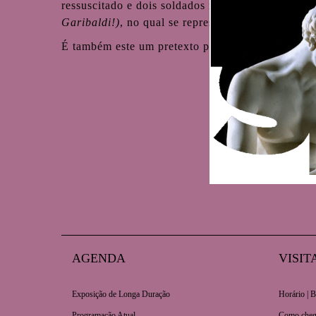
ressuscitado e dois soldados romanos de curiosa 
Garibaldi!)
, no qual se representa um vendedor a
É também este um pretexto para trazer à luz asp
AGENDA
VISIT
Exposição de Longa Duração
Horário | B
Programação Atual
Como cheg