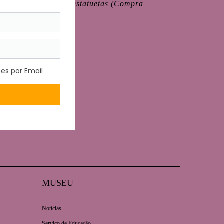
-1877),
Vendedor de estatuetas (Compra
ando de Castro.
MUSEU
Notícias
Serviço de Educação