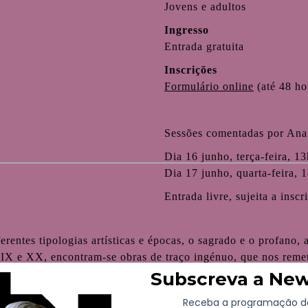
Jovens e adultos
Ingresso
u
Entrada gratuita
Inscrições
Formulário online
(até 48 ho
Sessões comentadas por Ana
Dia 16 junho, terça-feira, 1
Dia 17 junho, quarta-feira, 
Entrada livre, sujeita a inscr
ntes tipologias artísticas e épocas, o sagrado e o profano, 
XIX e XX, encontram-se obras de traço ingénuo, que nos reme
 inicial que se vê alterada ao integrar a coleção, aspeto tão 
esmo acervo que nos revelam os gostos ecléticos deste colec