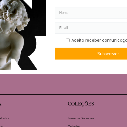
compleição junta-se o quadro de João Cristino da Silva (1829
mbulante, que tão bem poderia transportar peças semelhantes.
etos e obras menos conhecidas da coleção da Casa-Museu Fern
A
COLEÇÕES
ilhética
Tesouros Nacionais
ar
Coleções