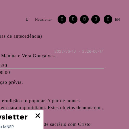
Facebook
Instagram
Vimeo
Contactos
Flickr
Newsletter
EN
ras de antecedência)
2026-06-16
2026-06-17
 Mântua e Vera Gonçalves.
3h30
18h00
ição prévia.
a erudição e o popular. A par de nomes
tem para o quotidiano. Estes objetos demonstram,
presente nesta casa.
ionador. A uma porta de sacrário com Cristo