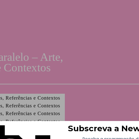
u
alelo – Arte,
e Contextos
Coordenação – José Guilher
Garcia Fernandes