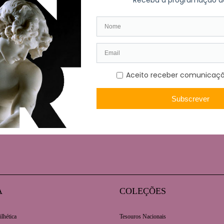
 iniciativa levada a cabo por um grupo de antigos alunos de 
nvenção de um humanismo que resiste e subsiste, quando não se
A
COLEÇÕES
ilhética
Tesouros Nacionais