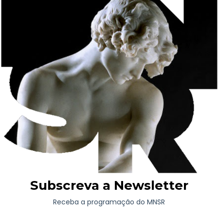
Inscrições:
16 a 30 de dezembro
(
se.mnsr@museusemonumentos.pt
)
Objetivos Específicos:
Desenvolver a habilidade de captar a tridimensionalidade
através do desenho.
Aplicar conhecimentos de proporção e composição ao
desenhar esculturas.
Aprender técnicas de simplificação de formas complexas
para desenho.
Módulo 4: Pintura a partir de Moldes de Gesso
Datas:
8 e 9; 15 e 16; 22 e 23 de fevereiro 2025 (das 10h às
18h)
Duração:
42h
Finalizando o curso, este módulo foca na pintura a partir de
moldes de gesso, uma prática tradicional no ensino
académico que permite a compreensão profunda da luz e da
forma. Os alunos trabalharão na transição do desenho para a
pintura, aprendendo a construir volumes através da