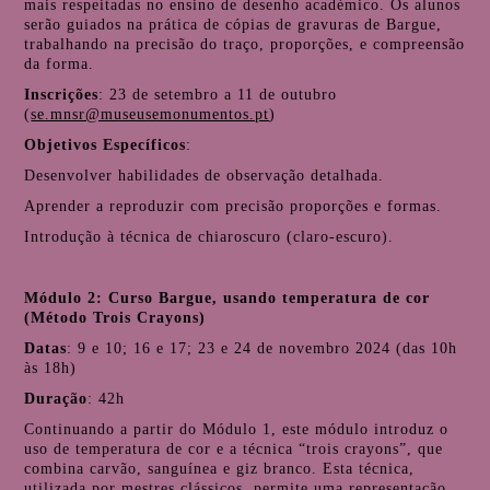
mais respeitadas no ensino de desenho académico. Os alunos
serão guiados na prática de cópias de gravuras de Bargue,
trabalhando na precisão do traço, proporções, e compreensão
da forma.
Inscrições
: 23 de setembro a 11 de outubro
(
se.mnsr@museusemonumentos.pt
)
Objetivos Específicos
:
Desenvolver habilidades de observação detalhada.
Aprender a reproduzir com precisão proporções e formas.
Introdução à técnica de chiaroscuro (claro-escuro).
Módulo 2: Curso Bargue, usando temperatura de cor
(Método Trois Crayons)
Datas
: 9 e 10; 16 e 17; 23 e 24 de novembro 2024 (das 10h
às 18h)
Duração
: 42h
Continuando a partir do Módulo 1, este módulo introduz o
uso de temperatura de cor e a técnica “trois crayons”, que
combina carvão, sanguínea e giz branco. Esta técnica,
utilizada por mestres clássicos, permite uma representação