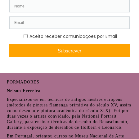
aplicação de camadas de tinta.
Inscrições
: 13 a 31 de janeiro
(
se.mnsr@museusemonumentos.pt
)
Objetivos Específicos:
Aprender a transição do desenho para a pintura.
Compreender a aplicação da luz e sombra em pintura.
Desenvolver técnicas de pintura baseadas na observação de
formas simples.
FORMADORES
Nelson Ferreira
Especializou-se em técnicas de antigos mestres europeus
(métodos de pintura flamenga primitiva do século XV, assim
como desenho e pintura académica do século XIX). Foi por
duas vezes o artista convidado, pela National Portrait
Gallery, para ensinar técnicas de desenho do Renascimento,
durante a exposição de desenhos de Holbein e Leonardo.
Em Portugal, orientou cursos no Museu Nacional de Arte