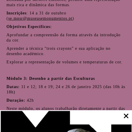
mais rica e dinâmica das formas.
Inscrições
: 14 a 31 de outubro
(
se.mnsr@museusemonumentos.pt
)
Objetivos Específicos:
Aprofundar a compreensão da forma através da introdução
da cor.
Aprender a técnica “trois crayons” e sua aplicação no
desenho académico.
Explorar a representação de volumes e temperaturas de cor.
Módulo 3: Desenho a partir das Esculturas
Datas:
11 e 12; 18 e 19; 24 e 26 de janeiro 2025 (das 10h às
18h)
Duração:
42h
Neste módulo, os alunos trabalharão diretamente a partir das
esculturas da coleção do Museu Nacional Soares dos Reis.
Esta prática é essencial para o desenvolvimento de um olho
treinado para a tridimensionalidade e proporções em obras
de arte.