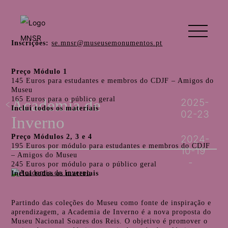
Inscrições:
se.mnsr@museusemonumentos.pt
Preço Módulo 1
145 Euros para estudantes e membros do CDJF – Amigos do
Museu
165 Euros para o público geral
Academia de
2025-
Inclui todos os materiais
02-23
Inverno
Preço Módulos 2, 3 e 4
2024-
195 Euros por módulo para estudantes e membros do CDJF
10-19
– Amigos do Museu
245 Euros por módulo para o público geral
Inclui todos os materiais
Partindo das coleções do Museu como fonte de inspiração e
aprendizagem, a Academia de Inverno é a nova proposta do
Museu Nacional Soares dos Reis. O objetivo é promover o