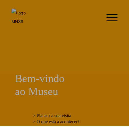
Bem-vindo
ao Museu
> Planear a sua visita
> O que está a acontecer?
> Torne-se amigo do Museu