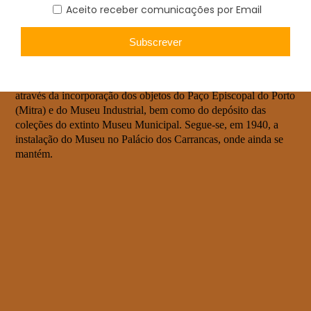
Com a proclamação da República passou a designar-se Museu
Soares dos Reis em memória de um dos mais destacados nomes
da Arte Portuguesa.
Em 1932, passou à categoria de Museu Nacional, época
marcada por uma reorganização significativa de Vasco Valente,
através da incorporação dos objetos do Paço Episcopal do Porto
(Mitra) e do Museu Industrial, bem como do depósito das
coleções do extinto Museu Municipal. Segue-se, em 1940, a
instalação do Museu no Palácio dos Carrancas, onde ainda se
mantém.