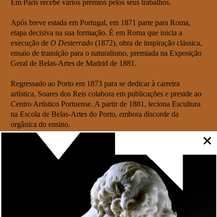
Em Paris recebe vários prémios pelos seus trabalhos.
Após breve estada em Portugal, em 1871 parte para Roma,
etapa decisiva na sua formação. É em Roma que inicia a
execução de
O Desterrado
(1872), obra de inspiração clássica,
ensaio de transição para o naturalismo, premiada na Exposição
Geral de Belas-Artes de Madrid de 1881.
Regressado ao Porto em 1873 para se dedicar à carreira
artística, Soares dos Reis colabora em publicações e preside ao
Centro Artístico Portuense. A partir de 1881, leciona Escultura
na Escola de Belas-Artes do Porto, embora discorde da
orgânica do ensino.
Soares dos Reis é admirado pelos seus contemporâneos, recebe
encomendas, participa em concursos e exposições, concebe
monumentos públicos.
Incapaz de se sobrepor à incompreensão e ao descrédito
lançados contra o seu valor artístico e de enfrentar a obstrução
sistemática aos seus esforços de inovação como docente,
recorreu ao suicídio, deixando uma obra ímpar na escultura da