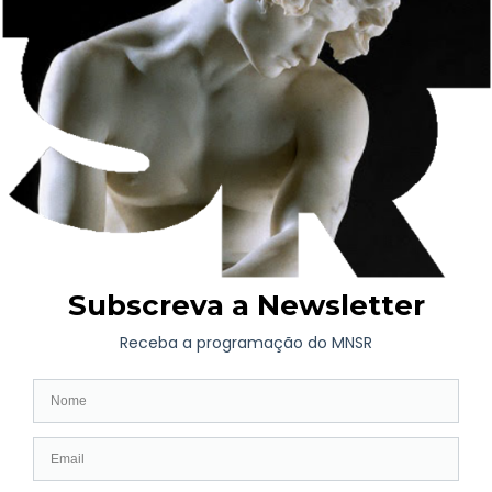
segunda metade do século XIX.
Sobre o Museu Nacional Soares dos Reis
O Museu Nacional Soares dos Reis tem origem no Museu de
Pinturas e Estampas e outros objetos de Belas Artes, criado em
1833 por D. Pedro IV de Portugal, primeiro Imperador do
Brasil, para salvaguarda dos bens sequestrados aos absolutistas
e conventos abandonados na guerra civil (1832-34).
Com a extinção das ordens religiosas recolheram-se obras, entre
outros, nos mosteiros de Tibães e de Santa Cruz de Coimbra.
Conhecido como Museu Portuense, ficou instalado no extinto
Convento de Santo António da Cidade, na praça de S. Lázaro,
vindo a ser formalizado por decreto em 1836 por D. Maria II.
Em 1839, passou para a direção da Academia Portuense de
Belas Artes, que promoveu uma série de exposições em que
foram premiados notáveis artistas como Soares dos Reis, Silva
Porto, Marques de Oliveira e Henrique Pousão, em sucessivas
gerações de mestres e discípulos.