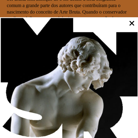
comum a grande parte dos autores que contribuíram para o
nascimento do conceito de Arte Bruta. Quando o conservador
analisa e define uma metodologia para a conservação deste
espólio, não poderá descurar o contexto social, cultural e
biográfico do autor.
A obra é a obra e a sua circunstância – a singularidade e a
contingência dos materiais reflete a autoria. O gesto percursor
de pensar, criar com o que está à mão; a precaridade material
presente nos suportes e superfícies; a memória do simples
objeto antes do cunho artístico. A conservação deverá, assim,
contribuir para a permanência imaterial respeitando a fragilidade
da matéria.
Salomé Carvalho
é licenciada e doutorada em Conservação e
Restauro pela Universidade Católica do Porto, professora e
investigadora na área da Conservação e Restauro há 17 anos.
Conservadora-restauradora no Museu Nacional Soares dos Reis
há 12 anos, tem formação complementar em diversas áreas da
Conservação e Restauro, como escultura, cerâmica e vidro,
têxteis, conservação preventiva, História da Arte, gestão de