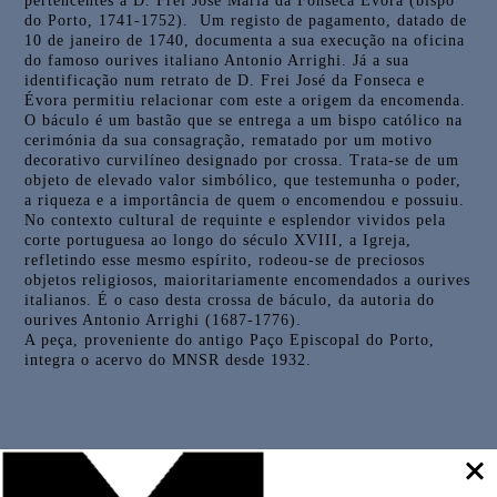
pertencentes a D. Frei José Maria da Fonseca Évora (bispo
do Porto, 1741-1752). Um registo de pagamento, datado de
10 de janeiro de 1740, documenta a sua execução na oficina
do famoso ourives italiano Antonio Arrighi. Já a sua
identificação num retrato de D. Frei José da Fonseca e
Évora permitiu relacionar com este a origem da encomenda.
O báculo é um bastão que se entrega a um bispo católico na
cerimónia da sua consagração, rematado por um motivo
decorativo curvilíneo designado por crossa. Trata-se de um
objeto de elevado valor simbólico, que testemunha o poder,
a riqueza e a importância de quem o encomendou e possuiu.
No contexto cultural de requinte e esplendor vividos pela
corte portuguesa ao longo do século XVIII, a Igreja,
refletindo esse mesmo espírito, rodeou-se de preciosos
objetos religiosos, maioritariamente encomendados a ourives
italianos. É o caso desta crossa de báculo, da autoria do
ourives Antonio Arrighi (1687-1776).
A peça, proveniente do antigo Paço Episcopal do Porto,
integra o acervo do MNSR desde 1932.