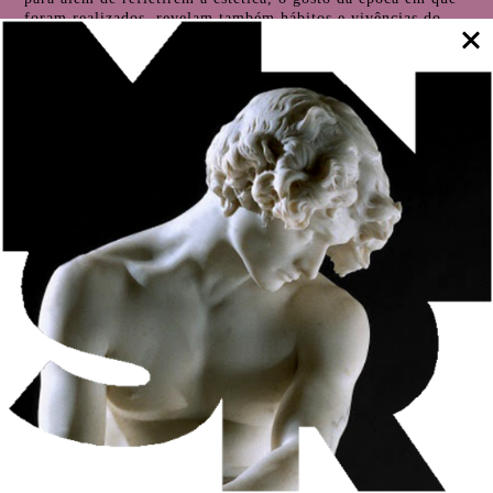
foram realizados, revelam também hábitos e vivências do
seu tempo. Enquanto em alguns podemos ainda rever
práticas do nosso quotidiano, noutros a sua função e
consequentemente a sua forma, foi completamente extinta.
Os móveis da Exposição de Longa Duração do Museu
permitem seguir um percurso de vivências da sociedade e
práticas da utilização do mobiliário entre os séculos XVI e o
século XVIII.
Local
Galerias do Museu
Exclusiva para os membros do CDJF – Amigos do Museu
Visita orientada
por Paula Oliveira
Inscrições
amigosdomnsr@gmail.com
Visita Orientada Escultores de Gaia no Museu: de Soares
dos Reis a Diogo de Macedo
17 fev, 11h00, sábado
Os escultores Soares dos Reis e Teixeira Lopes são os
primeiros elos de uma cadeia que se estende ao longo do
séc. XX. Nesta linha de sucessão entram os nomes de
Augusto Santo, Fernandes de Sá, António de Azevedo e
Diogo de Macedo, entre outros artistas de Gaia, formados na
Escola de Belas-Artes do Porto.