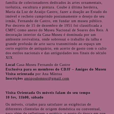
família de colecionadores dedicados às artes ornamentais,
torêutica, escultura e pintura. Coube à última herdeira,
Maria da Luz de Araújo Castro, fazer a doação ao Estado do
imóvel e recheio cumprindo postumamente o desejo do seu
irmão, Fernando de Castro, em fundar um museu público.
Por decreto de 15 de dezembro de 1951 foi classificada a
CMFC como anexo do Museu Nacional de Soares dos Reis. A
decoração interior da Casa-Museu é dominada por um
ambiente revivalista, onde sobressai o trabalho da talha e
grande profusão de arte sacra transmitindo ao espaço um
certo espírito de antiquário, em acerto de gosto com o culto
dos estilos nacionais e das antiguidades nos finais do século
XIX.
Local
Casa-Museu Fernando de Castro
Exclusiva para os membros do CDJF – Amigos do Museu
Visita orientada
por Ana Mântua
Inscrições
amigosdomnsr@gmail.com
Visita Orientada Os móveis falam do seu tempo
10 fev, 11h00, sábado
Os móveis, criados para satisfazer as exigências de
diferentes clientelas de origem doméstica ou conventual,
para além de refletirem a estética, o gosto da época em que