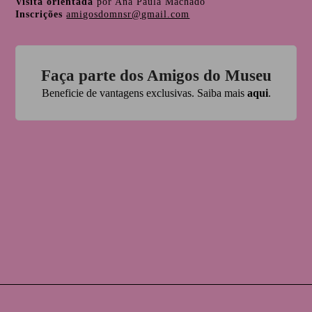
Visita orientada
por Ana Paula Machado
Inscrições
amigosdomnsr@gmail.com
Faça parte dos Amigos do Museu
Beneficie de vantagens exclusivas. Saiba mais
aqui
.