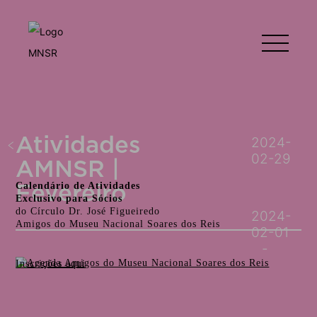
Atividades
2024-
02-29
AMNSR |
Calendário de Atividades
Fevereiro
Exclusivo para Sócios
do Círculo Dr. José Figueiredo
2024-
Amigos do Museu Nacional Soares dos Reis
02-01
Inscrições aqui