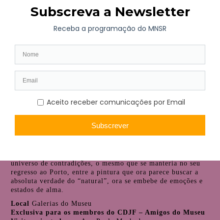
Local
Galerias do Museu
Exclusiva para os membros do CDJF – Amigos do Museu
Visita orientada
por Paula Santos Triães
Inscrições
amigosdomnsr@gmail.com
Visita Orientada Artur Loureiro – Um pintor português
no encontro dos séculos
24 fev, 10h30, sábado
Em 1901 Artur Loureiro regressa ao Porto, depois de mais
de 20 anos de permanência no estrangeiro, 16 dos quais
passados na Austrália, protagonizando com isso um percurso
de vida fora do comum. Tido como responsável pela
introdução do movimento simbolista no contexto artístico
australiano, Loureiro não abandonaria nunca o naturalismo
de princípio. Nos antípodas caminhara, sem o saber, a par
dos artistas do seu País, vivendo à distância um mesmo
universo de contradições, o mesmo que se manteria no seu
regresso ao Porto, entre a pintura que ora parece buscar a
absoluta verdade do “natural”, ora se embebe de emoções e
estados de alma.
Local
Galerias do Museu
Exclusiva para os membros do CDJF – Amigos do Museu